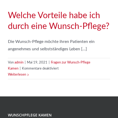
sich
meine
Wunsch-
Welche Vorteile habe ich
Pflege?
durch eine Wunsch-Pflege?
Die Wunsch-Pflege möchte ihren Patienten ein
angenehmes und selbstständiges Leben [...]
Von
admin
|
Mai 19, 2021
|
Fragen zur Wunsch-Pflege
für
Kamen
|
Kommentare deaktiviert
Welche
Weiterlesen
Vorteile
habe
ich
durch
eine
Wunsch-
WUNSCHPFLEGE KAMEN
Pflege?