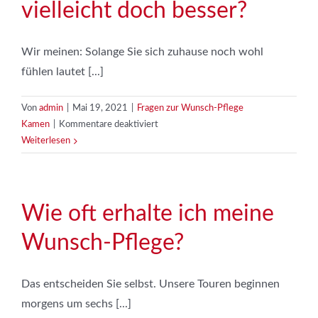
vielleicht doch besser?
Wir meinen: Solange Sie sich zuhause noch wohl
fühlen lautet [...]
Von
admin
|
Mai 19, 2021
|
Fragen zur Wunsch-Pflege
für
Kamen
|
Kommentare deaktiviert
Wäre
Weiterlesen
ein
Altenheim
nicht
vielleicht
Wie oft erhalte ich meine
doch
Wunsch-Pflege?
besser?
Das entscheiden Sie selbst. Unsere Touren beginnen
morgens um sechs [...]