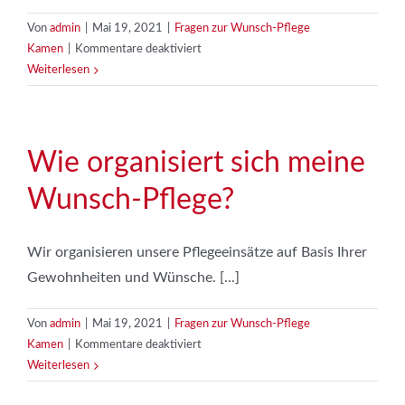
Von
admin
|
Mai 19, 2021
|
Fragen zur Wunsch-Pflege
für
Kamen
|
Kommentare deaktiviert
Wie
Weiterlesen
oft
erhalte
ich
meine
Wie organisiert sich meine
Wunsch-
Wunsch-Pflege?
Pflege?
Wir organisieren unsere Pflegeeinsätze auf Basis Ihrer
Gewohnheiten und Wünsche. [...]
Von
admin
|
Mai 19, 2021
|
Fragen zur Wunsch-Pflege
für
Kamen
|
Kommentare deaktiviert
Wie
Weiterlesen
organisiert