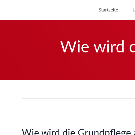
Zum
Startseite
Inhalt
springen
Wie wird 
Wie wird die Grundpflege