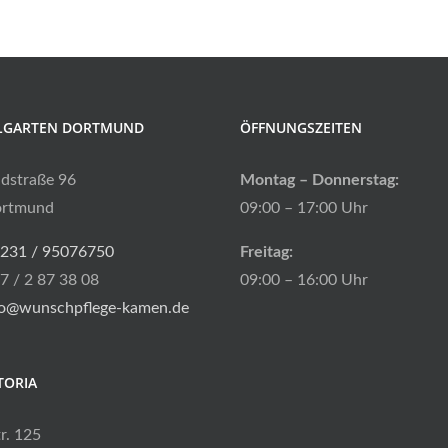
LGARTEN DORTMUND
ÖFFNUNGSZEITEN
ldstraße 96
Montag – Donnerstag:
ortmund
09:00 – 17:00 Uhr
231 / 95076750
Freitag:
7 / 2 87 38 08
09:00 – 16:00 Uhr
fo@wunschpflege-kamen.de
TORIA
tr. 125