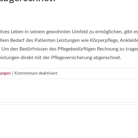
tives Leben in seinem gewohnten Umfeld zu ermöglichen, gibt es
llem Bedarf des Patienten Leistungen wie Körperpflege, Ankleid
. Um den Bedürfnissen des Pflegebedürftigen Rechnung zu tragen
istungen direkt mit der Pflegeversicherung abgerechnet.
für
tungen
|
Kommentare deaktiviert
Wie
wird
die
Grundpflege
abgerechnet?